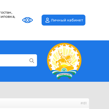
остан,
сиповка,
Личный кабинет
#81