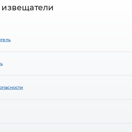
 извещатели
тель
ь
опасности