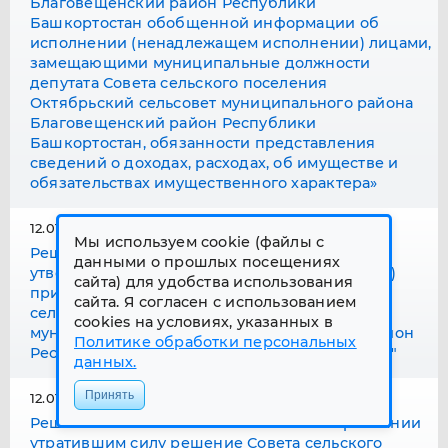
Благовещенский район Республики
Башкортостан обобщенной информации об
исполнении (ненадлежащем исполнении) лицами,
замещающими муниципальные должности
депутата Совета сельского поселения
Октябрьский сельсовет муниципального района
Благовещенский район Республики
Башкортостан, обязанности представления
сведений о доходах, расходах, об имуществе и
обязательствах имущественного характера»
12.01.24 16:18
Мы используем cookie (файлы с
Решение Совета №6-5 от 06.12.2023 "Об
данными о прошлых посещениях
утверждении прогнозного плана (программы)
сайта) для удобства использования
приватизации муниципального имущества
сайта. Я согласен с использованием
сельского поселения Октябрьский сельсовет
cookies на условиях, указанных в
муниципального района Благовещенский район
Политике обработки персональных
Республики Башкортостан на 2024-2026 годы"
данных.
Принять
12.01.24 16:15
Решение Совета №6-4 от 06.12.2023 "О признании
утратившим силу решение Совета сельского